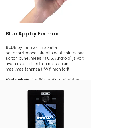
Blue App by Fermax
BLUE
by Fermax ilmaisella
soitonsiirtosovelluksella saat halutessasi
soiton puhelimeesi* (iOS, Android) ja voit
avata oven, olit sitten missä päin
maailmaa tahansa (*Wifi monitorit).
Vastauskoje
liitetään kodin / toimiston
langattomaan lähiverkkoon (2,4Ghz) josta
soitto siirtyy puhelinsovellukseen, ei
koskaan kuukausimaksuja sekä ilmainen
sovellus.