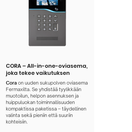
CORA – All-in-one-oviasema,
joka tekee vaikutuksen
Cora
on uuden sukupolven oviasema
Fermaxilta. Se yhdistää tyylikkään
muotoilun, helpon asennuksen ja
huippuluokan toiminnallisuuden
kompaktissa paketissa – täydellinen
valinta sekä pieniin että suuriin
kohteisiin.