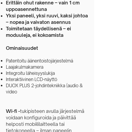
Erittäin ohut rakenne – vain 1 cm
uppoasennettuna
Yksi paneeli, yksi ruuvi, kaksi johtoa
– nopea ja vaivaton asennus
Toimitetaan täydellisenä – ei
moduuleja, ei kokoamista
Ominaisuudet
Patentoitu äänentoistojärjestelmä
Laajakulmakamera
Integroitu läheisyyslukija
Interaktiivinen LCD-näyttö
DUOX PLUS 2-johdintekniikka (audio &
video
Wi-fi -
tukipisteen avulla järjestelmä
voidaan konfiguroida ja päivittää
helposti mobiililaitteella tai
tietokoneella – ilman paneelin