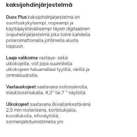
kaksijohdinjärjestelmä
Duox Plus
kaksijohdinjärjestelmä on
suorituskykyisempi, nopeampi ja
käyttäjäystävällisempi täysin digitaalinen
ovipuhelinjärjestelmä joka toimii kahdella
polaroimattomalla johtimella alusta
loppuun.
Laaja valikoima
vastaus- sekä
ulkokojeita, voit jopa suunnitella
ulkokojeen haluamallasi tyylillä, värillä ja
ominaisuuksilla.
Vastauskojeet
saatavana soitonsiirrolla,
induktiosilmukalla, 4,3” tai 7 ” näytöllä.
Ulkokojeet
saatavana ilkivallankestävänä
2,5 mm rosterisena, kortinlukijalla,
koodilukolla, infonäytöllä,
sormenjälkitunnistimella ym.