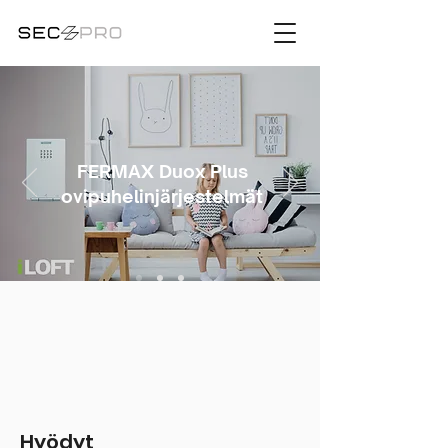
FERMAX Duox Plus
ovipuhelinjärjestelmät
Hyödyt