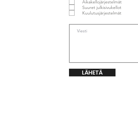
Aikakellojärjestelmät
Suuret julkisivukellot
Kuulutusjärjestelmät
LÄHETÄ