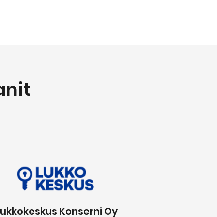
nit
Lukkokeskus Konserni Oy