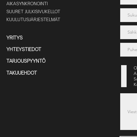
AIKASYNKRONOINTI
SUURET JULKISIVUKELLOT
KUULUTUSJÄRJESTELMÄT
YRITYS
YHTEYSTIEDOT
TARJOUSPYYNTÖ
O
TAKUUEHDOT
A
S
K