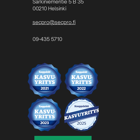
Särkiniementie 5 B 35
00210 Helsinki
secpro@secpro.fi
09-435 5710