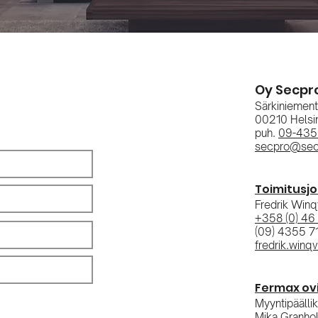
Oy Secpr
Särkiniement
00210 Helsi
puh.
09-435
secpro@secp
Toimitusjo
Fredrik Winq
+358 (0) 46
(09) 4355 7
fredrik.winq
Fermax ovi
Myyntipäälli
Mika Granho