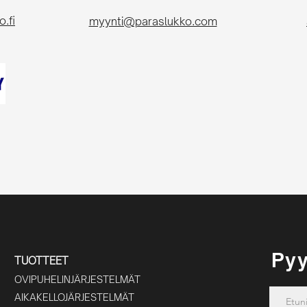
.fi
myynti@paraslukko.com
Pyy
TUOTTEET
OVIPUHELINJÄRJESTELMÄT
AIKAKELLOJÄRJESTELMÄT