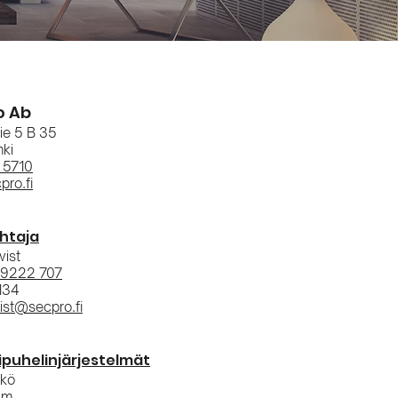
o Ab
ie 5 B 35
nki
 5710
ro.fi
htaja
vist
 9222 707
134
vist@secpro.fi
puhelinjärjestelmät
kkö
lm