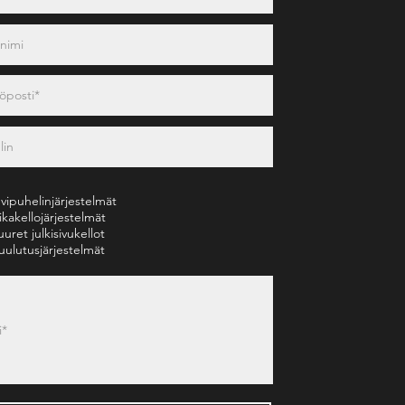
vipuhelinjärjestelmät
ikakellojärjestelmät
uuret julkisivukellot
uulutusjärjestelmät