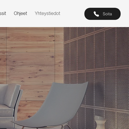
sit
Ohjeet
Yhteystiedot
Soita