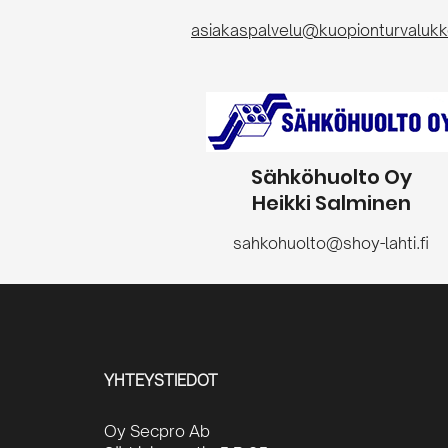
asiakaspalvelu@kuopionturvalukko
Sähköhuolto Oy
Heikki Salminen
sahkohuolto@shoy-lahti.fi
YHTEYSTIEDOT
Oy Secpro Ab