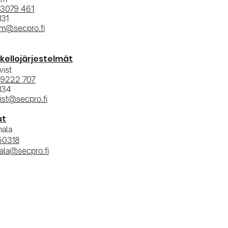
 3079 461
131
lm@secpro.fi
kellojärjestelmät
vist
 9222 707
134
vist@secpro.fi
ut
ala
50318
ala@secpro.fi