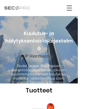
Kuulutus- ja
hälytyksentoistojärjestelm
ä
IP Harmonys
Bodet tarjoaa IP-pohjaisen
äänentoistojärjestelmän, joka on
suunniteltu toistamaan hälytyksiä,
musiikkia, välituntisoittoja esim.
kouluissa, halleissa ja tehtaissa.
Tuotteet