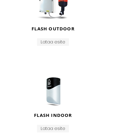
FLASH OUTDOOR
Lataa esite
Kuulutus- ja
hälytyksentoistojärjestelmä
Sisä- ja ulkokaiuttimet
kellojen,
hälytysten ja viestien lähettämiseen.
FLASH INDOOR
Sisä- ja ulkovilkut
synkronoitu
äänikaiuttimien kanssa
Lataa esite
Sekä langallisten että kauko-