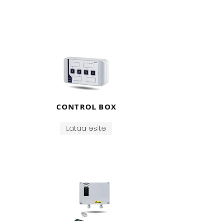
laukaisujärjestelmien valinta
hälytysten
ja kellojen hallinnan helpottamiseksi.
Mikrofonit
viestien tallentamiseen ja
lähettämiseen.
CONTROL BOX
Lataa esite