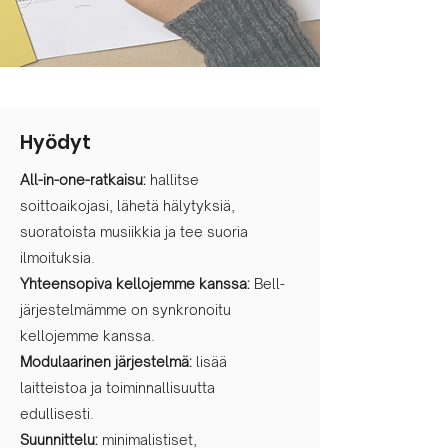
Hyödyt
All-in-one-ratkaisu:
hallitse
soittoaikojasi, lähetä hälytyksiä,
suoratoista musiikkia ja tee suoria
ilmoituksia.
Yhteensopiva kellojemme kanssa:
Bell-
järjestelmämme on synkronoitu
kellojemme kanssa.
Modulaarinen järjestelmä:
lisää
laitteistoa ja toiminnallisuutta
edullisesti.
Suunnittelu:
minimalistiset,