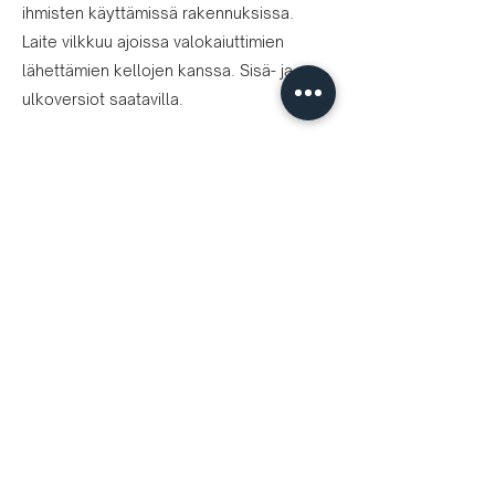
ihmisten käyttämissä rakennuksissa.
Laite vilkkuu ajoissa valokaiuttimien
lähettämien kellojen kanssa. Sisä- ja
ulkoversiot saatavilla.
Helpota äänijärjestelmän
hallintaa Harmonys-sovellusten
avulla
Harmonys-sarjassa on 3 sovellusta
erilaisiin tarpeisiin:
”Harmonys Talk”
muuttaa puhelimesi