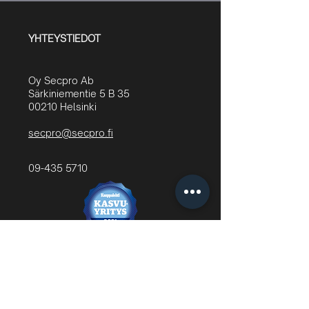
YHTEYSTIEDOT
Oy Secpro Ab
Särkiniementie 5 B 35
00210 Helsinki
secpro@secpro.fi
09-435 5710