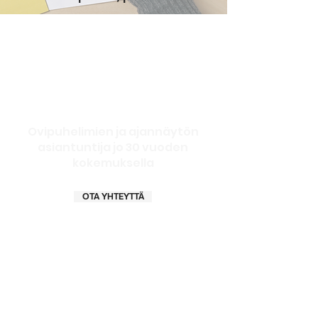
Ovipuhelimien ja ajannäytön
asiantuntija jo 30 vuoden
kokemuksella
OTA YHTEYTTÄ