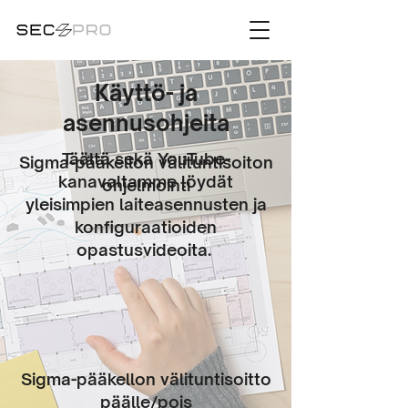
Käyttö- ja
asennusohjeita
Täältä sekä YouTube-
Sigma-pääkellon
välituntisoiton
kanavaltamme löydät
ohjelmointi
yleisimpien laiteasennusten ja
konfiguraatioiden
opastusvideoita.
Sigma-pääkellon välituntisoitto
päälle/pois