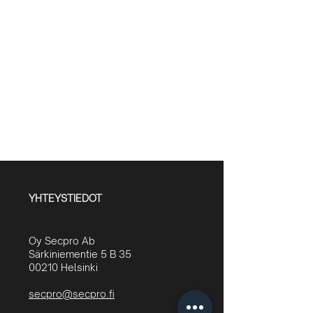
YHTEYSTIEDOT
Oy Secpro Ab
Särkiniementie 5 B 35
00210 Helsinki
secpro@secpro.fi